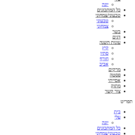
יוגה
כל המתכונים
טבעוני/צמחוני
טבעוני
צמחוני
בשר
דגים
עונות השנה
קיץ
סתיו
חורף
אביב
מרקים
פסטה
אסייתי
מתוק
צור קשר
תפריט
בית
עלי
יוגה
כל המתכונים
טבעוני/צמחוני