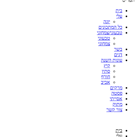
תפריט
בית
עלי
יוגה
כל המתכונים
טבעוני/צמחוני
טבעוני
צמחוני
בשר
דגים
עונות השנה
קיץ
סתיו
חורף
אביב
מרקים
פסטה
אסייתי
מתוק
צור קשר
בית
עלי