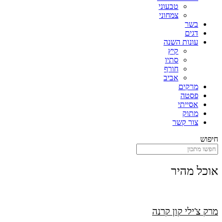
טבעוני
צמחוני
בשר
דגים
עונות השנה
קיץ
סתיו
חורף
אביב
מרקים
פסטה
אסייתי
מתוק
צור קשר
חיפוש
אוכל מהיר
מרק צ'ילי קון קרנה