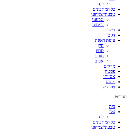
יוגה
כל המתכונים
טבעוני/צמחוני
טבעוני
צמחוני
בשר
דגים
עונות השנה
קיץ
סתיו
חורף
אביב
מרקים
פסטה
אסייתי
מתוק
צור קשר
תפריט
בית
עלי
יוגה
כל המתכונים
טבעוני/צמחוני