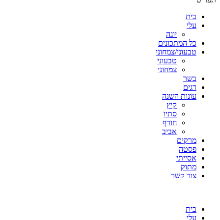
בית
עלי
יוגה
כל המתכונים
טבעוני/צמחוני
טבעוני
צמחוני
בשר
דגים
עונות השנה
קיץ
סתיו
חורף
אביב
מרקים
פסטה
אסייתי
מתוק
צור קשר
בית
עלי