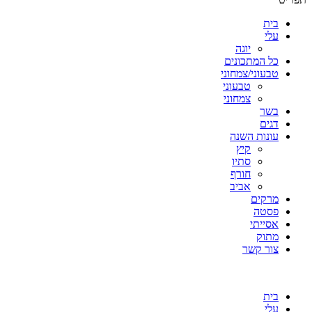
בית
עלי
יוגה
כל המתכונים
טבעוני/צמחוני
טבעוני
צמחוני
בשר
דגים
עונות השנה
קיץ
סתיו
חורף
אביב
מרקים
פסטה
אסייתי
מתוק
צור קשר
בית
עלי