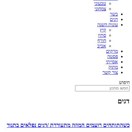
טבעוני
צמחוני
בשר
דגים
עונות השנה
קיץ
סתיו
חורף
אביב
מרקים
פסטה
אסייתי
מתוק
צור קשר
חיפוש
דגים
כשהתותחים רועמים המוזה מתעוררת /דגים נפלאים בתנור