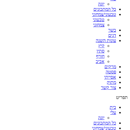
יוגה
כל המתכונים
טבעוני/צמחוני
טבעוני
צמחוני
בשר
דגים
עונות השנה
קיץ
סתיו
חורף
אביב
מרקים
פסטה
אסייתי
מתוק
צור קשר
תפריט
בית
עלי
יוגה
כל המתכונים
טבעוני/צמחוני