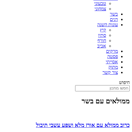
טבעוני
צמחוני
בשר
דגים
עונות השנה
קיץ
סתיו
חורף
אביב
מרקים
פסטה
אסייתי
מתוק
צור קשר
חיפוש
ממולאים עם בשר
כרוב ממולא עם אורז מלא ושפע עשבי תיבול