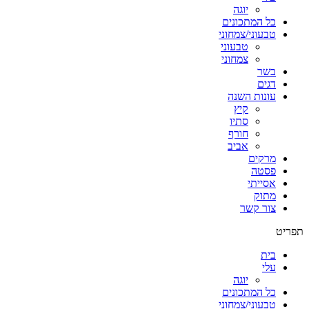
יוגה
כל המתכונים
טבעוני/צמחוני
טבעוני
צמחוני
בשר
דגים
עונות השנה
קיץ
סתיו
חורף
אביב
מרקים
פסטה
אסייתי
מתוק
צור קשר
תפריט
בית
עלי
יוגה
כל המתכונים
טבעוני/צמחוני