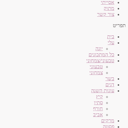
אסייתי
מתוק
צור קשר
תפריט
בית
עלי
יוגה
כל המתכונים
טבעוני/צמחוני
טבעוני
צמחוני
בשר
דגים
עונות השנה
קיץ
סתיו
חורף
אביב
מרקים
פסטה