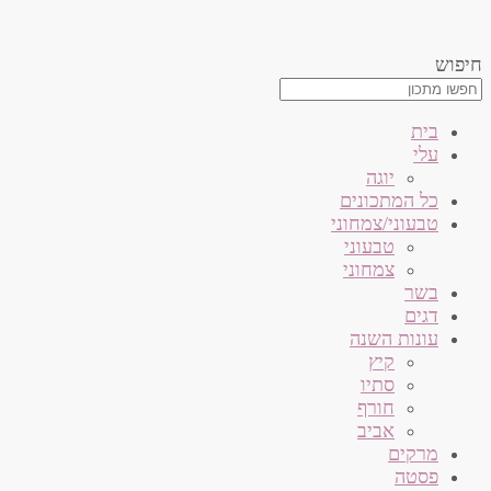
דלג
לתוכן
חיפוש
בית
עלי
יוגה
כל המתכונים
טבעוני/צמחוני
טבעוני
צמחוני
בשר
דגים
עונות השנה
קיץ
סתיו
חורף
אביב
מרקים
פסטה