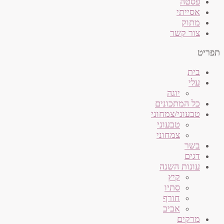
פסטה
אסייתי
מתוק
צור קשר
תפריט
בית
עלי
יוגה
כל המתכונים
טבעוני/צמחוני
טבעוני
צמחוני
בשר
דגים
עונות השנה
קיץ
סתיו
חורף
אביב
מרקים