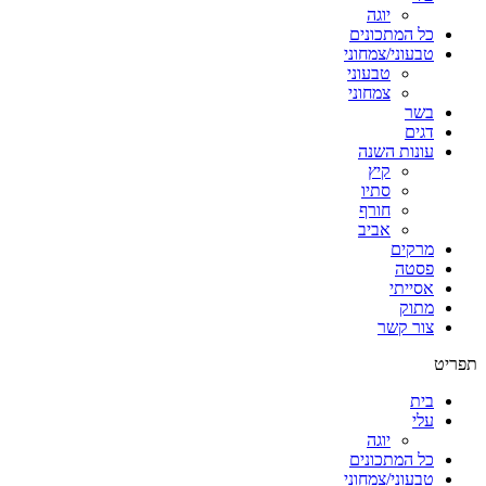
יוגה
כל המתכונים
טבעוני/צמחוני
טבעוני
צמחוני
בשר
דגים
עונות השנה
קיץ
סתיו
חורף
אביב
מרקים
פסטה
אסייתי
מתוק
צור קשר
תפריט
בית
עלי
יוגה
כל המתכונים
טבעוני/צמחוני