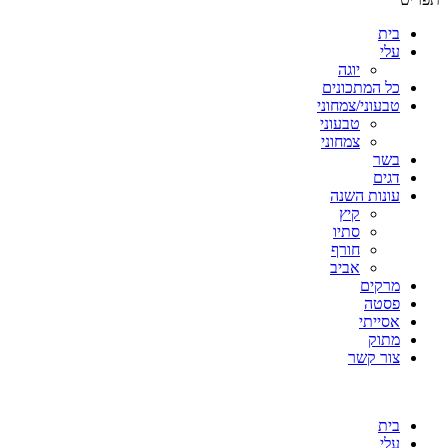
בית
עלי
יוגה
כל המתכונים
טבעוני/צמחוני
טבעוני
צמחוני
בשר
דגים
עונות השנה
קיץ
סתיו
חורף
אביב
מרקים
פסטה
אסייתי
מתוק
צור קשר
בית
עלי