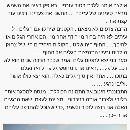
אילצה אותנו ללכת בטור עורפי . באופק ראינו את השמש
מראה סימנים של עזיבה … החשנו את צעדינו ,רצינו עוד
קצת אור .
הרבה צדפים לא מצאנו . הקטנים שיחקו עם הגלים , ל
עיתים לא היה ברור מי רודף אחר מי , הם אחרי הגלים או
להיפך…. החוף היה שקט , הקולות היחידים היו של צחוק
הילדים ורעש התנפצות הגלים אל החוף…..
סער בני יצא לתפוס גלים ,אמר שכבר הרבה שנים הוא לא
רכב על גל… ,ראינו אותו מחפש גל גדול ואז נעלם
בתוכו….. אחרי אין סוף גלים כאלה ,הוא יצא כולו אושר
,וליבי נרגע…….
התבוננתי היטב אל התמונה הכוללת , מנסה למסגר אותה
בליבי ולצרוב אותה בזיכרוני . מציינת לעצמי שאת הרגעים
האלה אני רוצה לזכור ולשמר ,כדי שאוכל להתרפק עליהם
אחר –כך…..