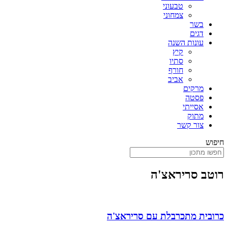
טבעוני
צמחוני
בשר
דגים
עונות השנה
קיץ
סתיו
חורף
אביב
מרקים
פסטה
אסייתי
מתוק
צור קשר
חיפוש
רוטב סריראצ'ה
כרובית מתכרבלת עם סריראצ'ה