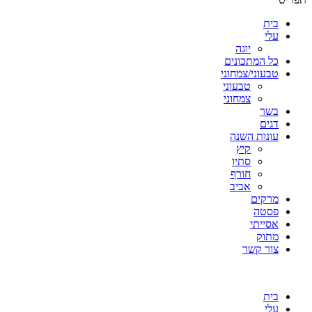
בית
עלי
יוגה
כל המתכונים
טבעוני/צמחוני
טבעוני
צמחוני
בשר
דגים
עונות השנה
קיץ
סתיו
חורף
אביב
מרקים
פסטה
אסייתי
מתוק
צור קשר
בית
עלי