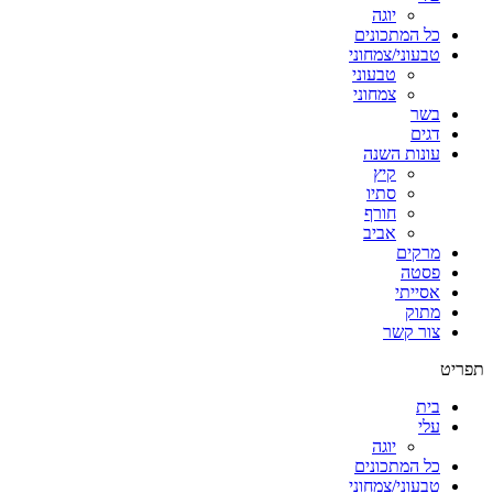
יוגה
כל המתכונים
טבעוני/צמחוני
טבעוני
צמחוני
בשר
דגים
עונות השנה
קיץ
סתיו
חורף
אביב
מרקים
פסטה
אסייתי
מתוק
צור קשר
תפריט
בית
עלי
יוגה
כל המתכונים
טבעוני/צמחוני