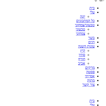
בית
עלי
יוגה
כל המתכונים
טבעוני/צמחוני
טבעוני
צמחוני
בשר
דגים
עונות השנה
קיץ
סתיו
חורף
אביב
מרקים
פסטה
אסייתי
מתוק
צור קשר
בית
עלי