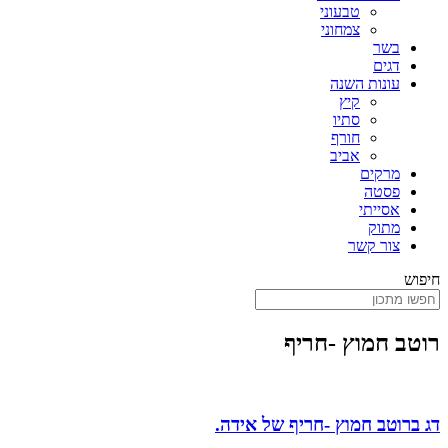
טבעוני
צמחוני
בשר
דגים
עונות השנה
קיץ
סתיו
חורף
אביב
מרקים
פסטה
אסייתי
מתוק
צור קשר
חיפוש
רוטב חמוץ -חריף
דג ברוטב חמוץ -חריף של אידה.