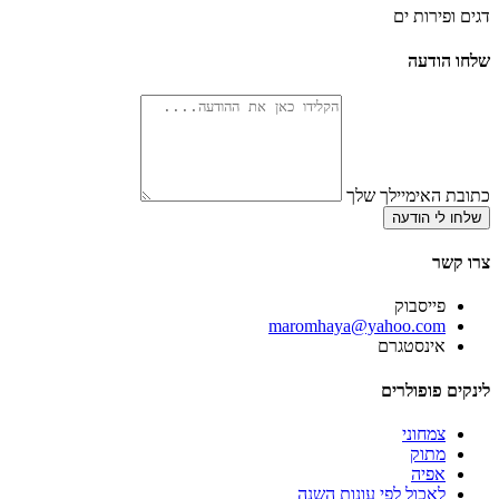
דגים ופירות ים
שלחו הודעה
כתובת האימיילך שלך
שלחו לי הודעה
צרו קשר
פייסבוק
‫maromhaya@yahoo.com
אינסטגרם
לינקים פופולרים
צמחוני
מתוק
אפיה
לאכול לפי עונות השנה