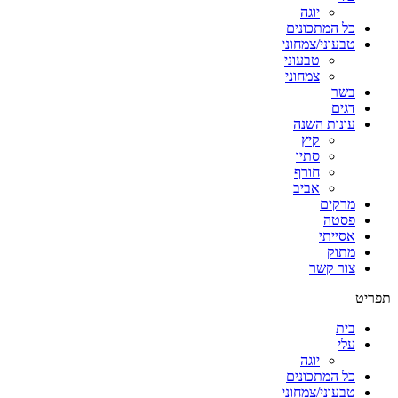
יוגה
כל המתכונים
טבעוני/צמחוני
טבעוני
צמחוני
בשר
דגים
עונות השנה
קיץ
סתיו
חורף
אביב
מרקים
פסטה
אסייתי
מתוק
צור קשר
תפריט
בית
עלי
יוגה
כל המתכונים
טבעוני/צמחוני