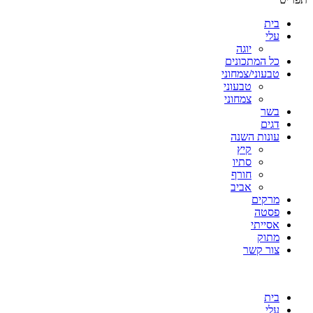
בית
עלי
יוגה
כל המתכונים
טבעוני/צמחוני
טבעוני
צמחוני
בשר
דגים
עונות השנה
קיץ
סתיו
חורף
אביב
מרקים
פסטה
אסייתי
מתוק
צור קשר
בית
עלי