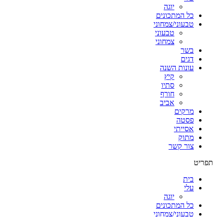
יוגה
כל המתכונים
טבעוני/צמחוני
טבעוני
צמחוני
בשר
דגים
עונות השנה
קיץ
סתיו
חורף
אביב
מרקים
פסטה
אסייתי
מתוק
צור קשר
תפריט
בית
עלי
יוגה
כל המתכונים
טבעוני/צמחוני