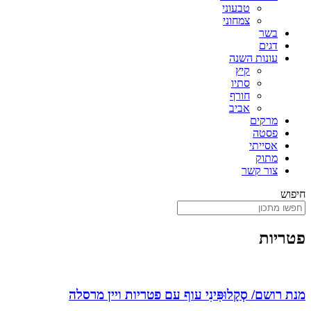
טבעוני
צמחוני
בשר
דגים
עונות השנה
קיץ
סתיו
חורף
אביב
מרקים
פסטה
אסייתי
מתוק
צור קשר
חיפוש
פטריות
מנת רושם/ סְקָלוּפִּינִי עוף עם פטריות ויין מרסלה