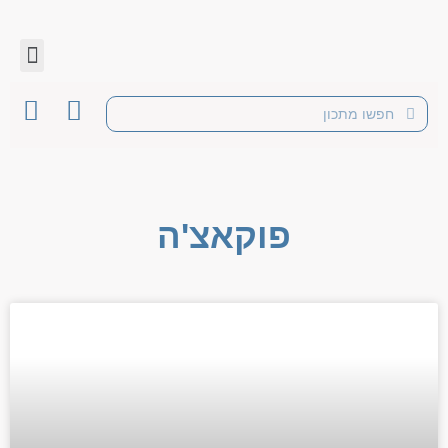
פוקאצ'ה