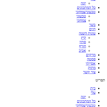
יוגה
כל המתכונים
טבעוני/צמחוני
טבעוני
צמחוני
בשר
דגים
עונות השנה
קיץ
סתיו
חורף
אביב
מרקים
פסטה
אסייתי
מתוק
צור קשר
תפריט
בית
עלי
יוגה
כל המתכונים
טבעוני/צמחוני