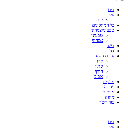
בית
עלי
יוגה
כל המתכונים
טבעוני/צמחוני
טבעוני
צמחוני
בשר
דגים
עונות השנה
קיץ
סתיו
חורף
אביב
מרקים
פסטה
אסייתי
מתוק
צור קשר
בית
עלי