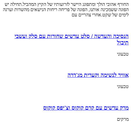
החורף אהובי הולך ומתפוגג היישר לזרועותיו של הקיץ המהביל.תחילה יש
הפוגה ששמכינה אותנו, הפוגה של פריחה ריחות הנישאים מהשדות וערגה
לימים של שקט.אחרי צהריים עם
הנסיכה והעדשה / סלט עדשים שחורות עם סלק ועשבי
תיבול
טבעוני
אוויר לנשימה וקערית מג'דרה
טבעוני
מרק עדשים עם קרם קוקוס וצ'יפס קוקוס
מרקים