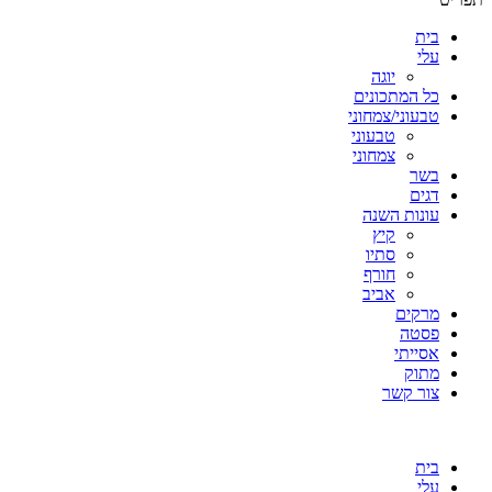
בית
עלי
יוגה
כל המתכונים
טבעוני/צמחוני
טבעוני
צמחוני
בשר
דגים
עונות השנה
קיץ
סתיו
חורף
אביב
מרקים
פסטה
אסייתי
מתוק
צור קשר
בית
עלי