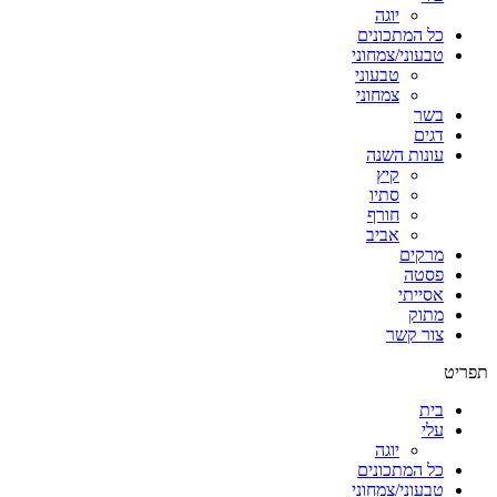
יוגה
כל המתכונים
טבעוני/צמחוני
טבעוני
צמחוני
בשר
דגים
עונות השנה
קיץ
סתיו
חורף
אביב
מרקים
פסטה
אסייתי
מתוק
צור קשר
תפריט
בית
עלי
יוגה
כל המתכונים
טבעוני/צמחוני