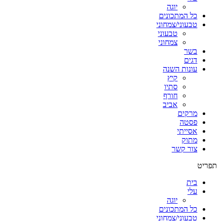
יוגה
כל המתכונים
טבעוני/צמחוני
טבעוני
צמחוני
בשר
דגים
עונות השנה
קיץ
סתיו
חורף
אביב
מרקים
פסטה
אסייתי
מתוק
צור קשר
תפריט
בית
עלי
יוגה
כל המתכונים
טבעוני/צמחוני