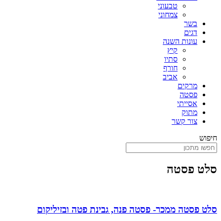
טבעוני
צמחוני
בשר
דגים
עונות השנה
קיץ
סתיו
חורף
אביב
מרקים
פסטה
אסייתי
מתוק
צור קשר
חיפוש
סלט פסטה
סלט פסטה ממכר- פסטה פנה, גבינת פטה ובזיליקום