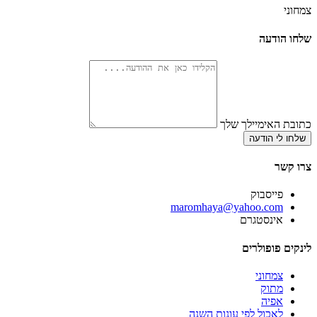
צמחוני
שלחו הודעה
כתובת האימיילך שלך
שלחו לי הודעה
צרו קשר
פייסבוק
‫maromhaya@yahoo.com
אינסטגרם
לינקים פופולרים
צמחוני
מתוק
אפיה
לאכול לפי עונות השנה