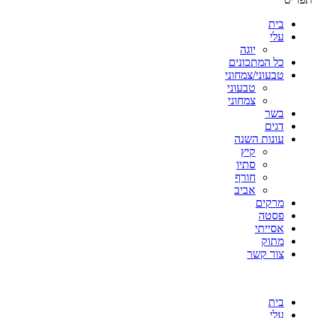
בית
עלי
יוגה
כל המתכונים
טבעוני/צמחוני
טבעוני
צמחוני
בשר
דגים
עונות השנה
קיץ
סתיו
חורף
אביב
מרקים
פסטה
אסייתי
מתוק
צור קשר
בית
עלי