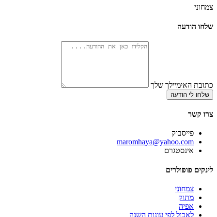
צמחוני
שלחו הודעה
כתובת האימיילך שלך
שלחו לי הודעה
צרו קשר
פייסבוק
‫maromhaya@yahoo.com
אינסטגרם
לינקים פופולרים
צמחוני
מתוק
אפיה
לאכול לפי עונות השנה