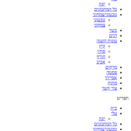
יוגה
כל המתכונים
טבעוני/צמחוני
טבעוני
צמחוני
בשר
דגים
עונות השנה
קיץ
סתיו
חורף
אביב
מרקים
פסטה
אסייתי
מתוק
צור קשר
תפריט
בית
עלי
יוגה
כל המתכונים
טבעוני/צמחוני