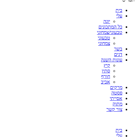
בית
עלי
יוגה
כל המתכונים
טבעוני/צמחוני
טבעוני
צמחוני
בשר
דגים
עונות השנה
קיץ
סתיו
חורף
אביב
מרקים
פסטה
אסייתי
מתוק
צור קשר
בית
עלי