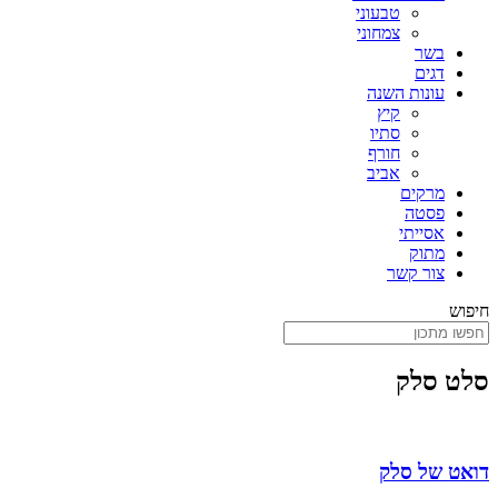
טבעוני
צמחוני
בשר
דגים
עונות השנה
קיץ
סתיו
חורף
אביב
מרקים
פסטה
אסייתי
מתוק
צור קשר
חיפוש
סלט סלק
דואט של סלק