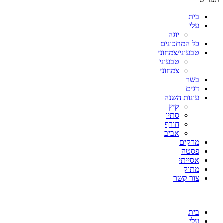
בית
עלי
יוגה
כל המתכונים
טבעוני/צמחוני
טבעוני
צמחוני
בשר
דגים
עונות השנה
קיץ
סתיו
חורף
אביב
מרקים
פסטה
אסייתי
מתוק
צור קשר
בית
עלי