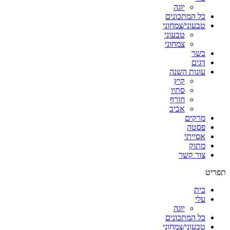
יוגה
כל המתכונים
טבעוני/צמחוני
טבעוני
צמחוני
בשר
דגים
עונות השנה
קיץ
סתיו
חורף
אביב
מרקים
פסטה
אסייתי
מתוק
צור קשר
תפריט
בית
עלי
יוגה
כל המתכונים
טבעוני/צמחוני