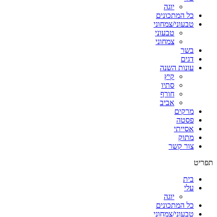
יוגה
כל המתכונים
טבעוני/צמחוני
טבעוני
צמחוני
בשר
דגים
עונות השנה
קיץ
סתיו
חורף
אביב
מרקים
פסטה
אסייתי
מתוק
צור קשר
תפריט
בית
עלי
יוגה
כל המתכונים
טבעוני/צמחוני