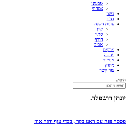
טבעוני
צמחוני
בשר
דגים
עונות השנה
קיץ
סתיו
חורף
אביב
מרקים
פסטה
אסייתי
מתוק
צור קשר
חיפוש
יונתן רושפלד.
פסטה פנה עם ראגו בקר , כבדי עוף וחזה אווז