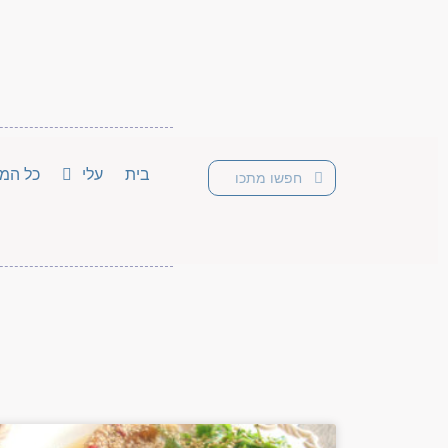
בית
עלי
כל המת