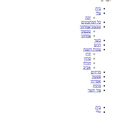
בית
עלי
יוגה
כל המתכונים
טבעוני/צמחוני
טבעוני
צמחוני
בשר
דגים
עונות השנה
קיץ
סתיו
חורף
אביב
מרקים
פסטה
אסייתי
מתוק
צור קשר
בית
עלי