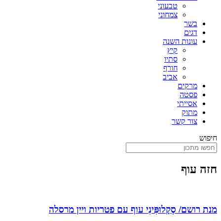
טבעוני
צמחוני
בשר
דגים
עונות השנה
קיץ
סתיו
חורף
אביב
מרקים
פסטה
אסייתי
מתוק
צור קשר
חיפוש
חזה עוף
מנת רושם/ סְקָלוּפִּינִי עוף עם פטריות ויין מרסלה