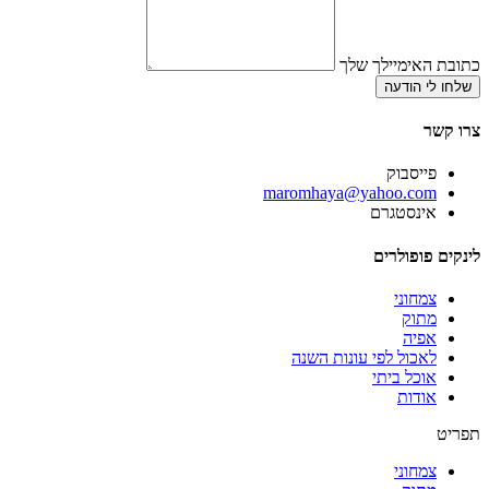
כתובת האימיילך שלך
שלחו לי הודעה
צרו קשר
פייסבוק
‫maromhaya@yahoo.com
אינסטגרם
לינקים פופולרים
צמחוני
מתוק
אפיה
לאכול לפי עונות השנה
אוכל ביתי
אודות
תפריט
צמחוני