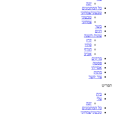
יוגה
כל המתכונים
טבעוני/צמחוני
טבעוני
צמחוני
בשר
דגים
עונות השנה
קיץ
סתיו
חורף
אביב
מרקים
פסטה
אסייתי
מתוק
צור קשר
תפריט
בית
עלי
יוגה
כל המתכונים
טבעוני/צמחוני