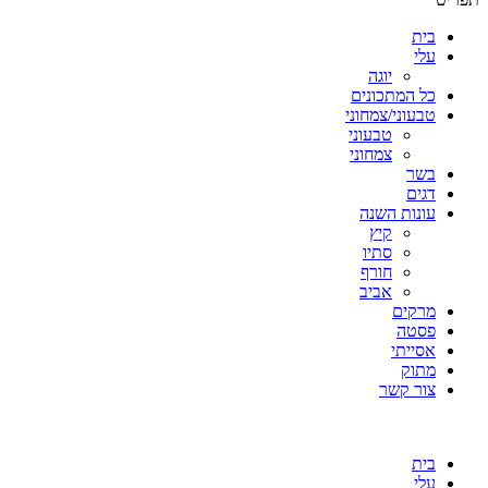
בית
עלי
יוגה
כל המתכונים
טבעוני/צמחוני
טבעוני
צמחוני
בשר
דגים
עונות השנה
קיץ
סתיו
חורף
אביב
מרקים
פסטה
אסייתי
מתוק
צור קשר
בית
עלי