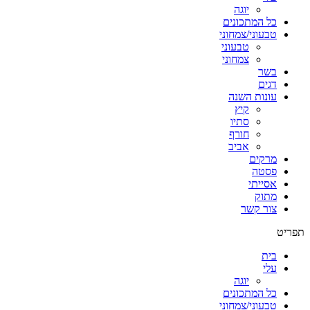
יוגה
כל המתכונים
טבעוני/צמחוני
טבעוני
צמחוני
בשר
דגים
עונות השנה
קיץ
סתיו
חורף
אביב
מרקים
פסטה
אסייתי
מתוק
צור קשר
תפריט
בית
עלי
יוגה
כל המתכונים
טבעוני/צמחוני