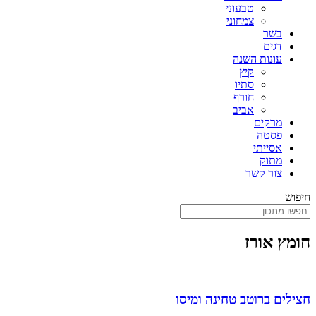
טבעוני
צמחוני
בשר
דגים
עונות השנה
קיץ
סתיו
חורף
אביב
מרקים
פסטה
אסייתי
מתוק
צור קשר
חיפוש
חומץ אורז
חצילים ברוטב טחינה ומיסו