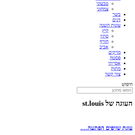
טבעוני
צמחוני
בשר
דגים
עונות השנה
קיץ
סתיו
חורף
אביב
מרקים
פסטה
אסייתי
מתוק
צור קשר
חיפוש
העוגה של st.louis
עוגת שזיפים הפתעה….