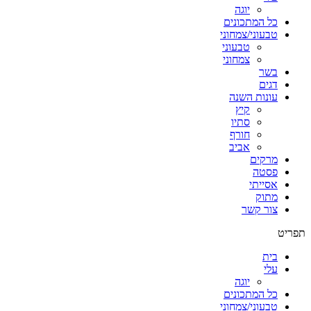
יוגה
כל המתכונים
טבעוני/צמחוני
טבעוני
צמחוני
בשר
דגים
עונות השנה
קיץ
סתיו
חורף
אביב
מרקים
פסטה
אסייתי
מתוק
צור קשר
תפריט
בית
עלי
יוגה
כל המתכונים
טבעוני/צמחוני