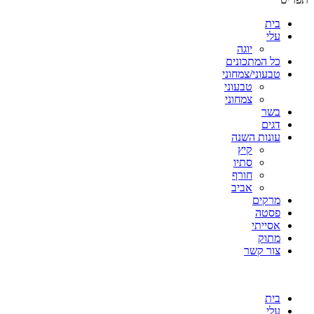
בית
עלי
יוגה
כל המתכונים
טבעוני/צמחוני
טבעוני
צמחוני
בשר
דגים
עונות השנה
קיץ
סתיו
חורף
אביב
מרקים
פסטה
אסייתי
מתוק
צור קשר
בית
עלי