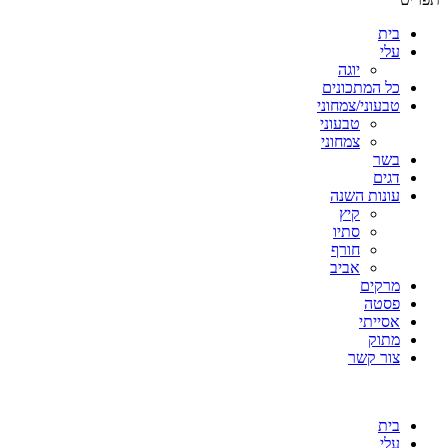
בית
עלי
יוגה
כל המתכונים
טבעוני/צמחוני
טבעוני
צמחוני
בשר
דגים
עונות השנה
קיץ
סתיו
חורף
אביב
מרקים
פסטה
אסייתי
מתוק
צור קשר
בית
עלי