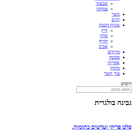
טבעוני
צמחוני
בשר
דגים
עונות השנה
קיץ
סתיו
חורף
אביב
מרקים
פסטה
אסייתי
מתוק
צור קשר
חיפוש
גבינה בולגרית
סלט פריקי ועדשים כתומות.