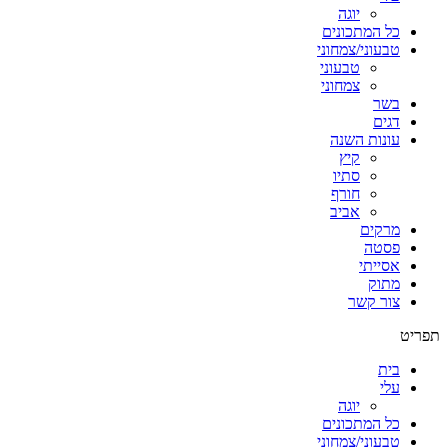
יוגה
כל המתכונים
טבעוני/צמחוני
טבעוני
צמחוני
בשר
דגים
עונות השנה
קיץ
סתיו
חורף
אביב
מרקים
פסטה
אסייתי
מתוק
צור קשר
תפריט
בית
עלי
יוגה
כל המתכונים
טבעוני/צמחוני