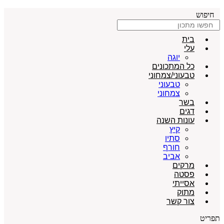
דלג
חיפוש
לתוכן
בית
עלי
יוגה
כל המתכונים
טבעוני/צמחוני
טבעוני
צמחוני
בשר
דגים
עונות השנה
קיץ
סתיו
חורף
אביב
מרקים
פסטה
אסייתי
מתוק
צור קשר
תפריט