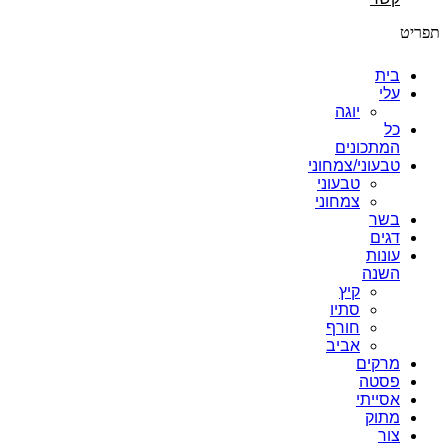
תפריט
בית
עלי
יוגה
כל
המתכונים
טבעוני/צמחוני
טבעוני
צמחוני
בשר
דגים
עונות
השנה
קיץ
סתיו
חורף
אביב
מרקים
פסטה
אסייתי
מתוק
צור