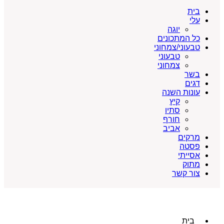
בית
עלי
יוגה
כל המתכונים
טבעוני/צמחוני
טבעוני
צמחוני
בשר
דגים
עונות השנה
קיץ
סתיו
חורף
אביב
מרקים
פסטה
אסייתי
מתוק
צור קשר
בית