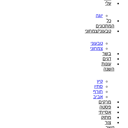
עלי
יוגה
כל
המתכונים
טבעוני/צמחוני
טבעוני
צמחוני
בשר
דגים
עונות
השנה
קיץ
סתיו
חורף
אביב
מרקים
פסטה
אסייתי
מתוק
צור
קשר