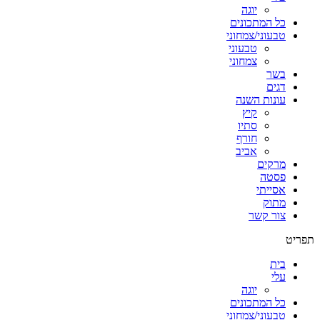
יוגה
כל המתכונים
טבעוני/צמחוני
טבעוני
צמחוני
בשר
דגים
עונות השנה
קיץ
סתיו
חורף
אביב
מרקים
פסטה
אסייתי
מתוק
צור קשר
תפריט
בית
עלי
יוגה
כל המתכונים
טבעוני/צמחוני