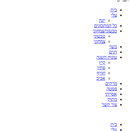
בית
עלי
יוגה
כל המתכונים
טבעוני/צמחוני
טבעוני
צמחוני
בשר
דגים
עונות השנה
קיץ
סתיו
חורף
אביב
מרקים
פסטה
אסייתי
מתוק
צור קשר
בית
עלי