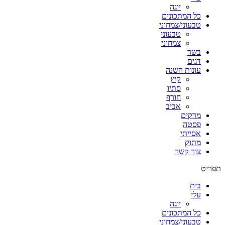
יוגה
כל המתכונים
טבעוני/צמחוני
טבעוני
צמחוני
בשר
דגים
עונות השנה
קיץ
סתיו
חורף
אביב
מרקים
פסטה
אסייתי
מתוק
צור קשר
תפריט
בית
עלי
יוגה
כל המתכונים
טבעוני/צמחוני