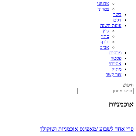
טבעוני
צמחוני
בשר
דגים
עונות השנה
קיץ
סתיו
חורף
אביב
מרקים
פסטה
אסייתי
מתוק
צור קשר
חיפוש
אוכמניות
פרי אחד לשבוע /מאפינס אוכמניות ושוקולד