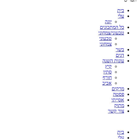
בית
עלי
יוגה
כל המתכונים
טבעוני/צמחוני
טבעוני
צמחוני
בשר
דגים
עונות השנה
קיץ
סתיו
חורף
אביב
מרקים
פסטה
אסייתי
מתוק
צור קשר
בית
עלי