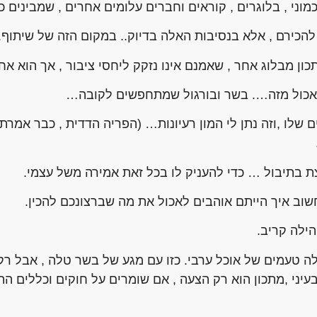
י , בלוגרים , קוראים וחברים עלומים אחרים , שמבינים כמ
 להכירם , אלא בנסיבות האלה בדיוק.. במקום הזה של שיתוף.
תכון מבלוג אחר , שאמנם אינו נזקק ליחסי ציבור , אך הוא 
 לאכול מזה…. בשר ובורגול שמתחפשים לקובה…
לו ,וזה נתן לי המון רעיונות… (הפריה הדדית , כבר אמרתי
 בתיבול … כדי להעניק לו בכל זאת אמירה משל עצמי.
חשוב איך הייתם אוהבים לאכול את מה שברצונכם להכין.
ילה קריב.
לה טעמים של אוכל ערבי. כזו עם מגע של בשר טלה , אבל ר
, בעיני ,מתכון הוא רק הצעה , אם שומרים על חוקים וכללים 