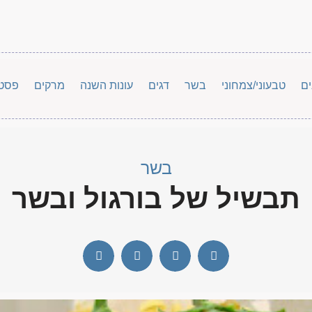
ים
טבעוני/צמחוני
בשר
דגים
עונות השנה
מרקים
פסט
בשר
תבשיל של בורגול ובשר