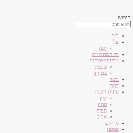
דלג
לתוכן
חיפוש
בית
עלי
יוגה
כל המתכונים
טבעוני/צמחוני
טבעוני
צמחוני
בשר
דגים
עונות השנה
קיץ
סתיו
חורף
אביב
מרקים
פסטה