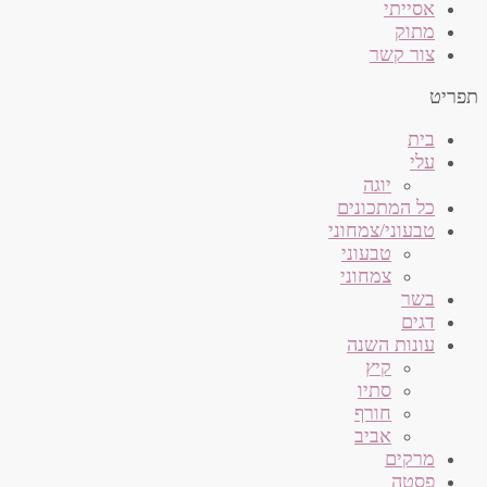
אסייתי
מתוק
צור קשר
תפריט
בית
עלי
יוגה
כל המתכונים
טבעוני/צמחוני
טבעוני
צמחוני
בשר
דגים
עונות השנה
קיץ
סתיו
חורף
אביב
מרקים
פסטה