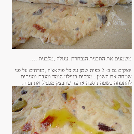
משמנים את התבנית הנבחרת ,עגולה ,מלבנית ….
יוצקים גם כ- 2 כפות שמן על כל פוקאצ'ה ,מורחים על פני
שטחה את השמן . מכסים בניילון נצמד ומגבת ומניחים
להתפחה כשעה נוספת או עד שהבצק מכפיל את נפחו.