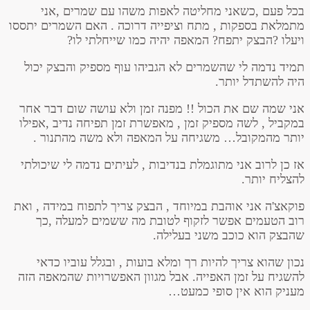
בכל פעם ,כשאני מחליטה לאפות משהו עם שמרים ,אני
מתמלאת בספקות , מתח וציפייה דרוכה . האם השמרים יתססו
ויעלו ?הבצק יתפח? המאפה יהיה כמו שייחלתי לו?
תמיד נדמה לי שהשמרים לא הגביהו עוף מספיק והבצק יכול
היה להשתדל יותר.
אני שמה שם את הכול !! מפנה זמן ולא עושה שום דבר אחר
במקביל , לשה מספיק זמן , מאפשרת זמן תפיחה נדיב ,אפילו
יותר מהמקובל… משגיחה על המאפה ולא משה מהתנור .
אז כן לרוב אני מתוגמלת בנדיבות , לעיתים נדמה לי שיכולתי
להצליח יותר.
פוקאצ'ה אני אוהבת במיוחד , הבצק צריך לתפוח במידה , ואת
רוב הטעמים אפשר לזקוף לטובת מה ששמים למעלה ,כך
שהבצק הוא כוכב משני בעלילה.
נכון שהוא צריך להיות רך ומלא בועות , ובגלל עוביו כדאי
להשגיח על זמן האפייה. אבל מגוון האפשרויות שהמאפה הזה
מעניק הוא אין סופי כמעט…