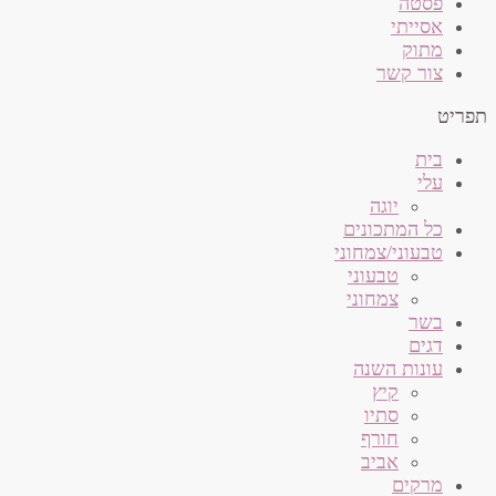
פסטה
אסייתי
מתוק
צור קשר
תפריט
בית
עלי
יוגה
כל המתכונים
טבעוני/צמחוני
טבעוני
צמחוני
בשר
דגים
עונות השנה
קיץ
סתיו
חורף
אביב
מרקים