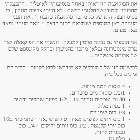
את הפוקאצ'ה הזו ראיתי באחד מנסיעותיי לאיטליה . התפעלתי
מהרעיון וכמובן שהחלטתי ליישם . לא הייתי צריכה מתכון , כי
בסיס הבצק הוא של כל מתכון פוקאצ'ה שתבחרו . את העניין
מעניקה כאן התוספת שנמצאת בתוך הבצק !! מאד מעניין ומאד
מאד טעים.
אני הוספתי גם גבינת פרמזן למעלה . הגשתי את הפוקאצ'ה לצד
מרק מינסטרונה נפלא( מתכון בהמשך) וכחלק מקונספט שלם
של ארוחה איטלקית…
לרשימה הזו של המצרכים לא תידרשו לרוץ לקניות , בד"כ הם
זמינים בכל בית.
4 כוסות קמח מנופה.
1ו1/2 כוסות מים פושרים.
30 גר. שמרים טריים או 1 ו1/2 כפיות שמרים יבשים.
1 כפית מלח.
1/3 כוס שמן זית
1 כוס זיתים קצוצים מאיזה סוג שיש ,אני השתמשתי ב1/2
כוס זיתי קלמטה , 1/2 כוס זיתים ירוקים + 1/4 כוס
עגבניות לחות.
מלח גס