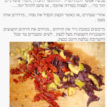
עכשיו אפשר ללכת לטייל . להתקשר לחברה ,ולסדר ציפורניים
תוך כדי… לצפות בסדרה אהובה , או סתם לתרגל יוגה….
אחרי שעתיים ,או כאשר הבצק הכפיל את נפחו , מרדדים אותו
מעט .
מייבשים במגבת נייר את הזיתים , מניחים את הזיתים הקצוצים
והעגבניות הקצוצות מעל לבצק . לשים ומעבדים עד שכל
התערובת נבלעת היטב בבצק.