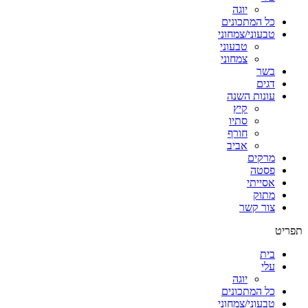
יוגה
כל המתכונים
טבעוני/צמחוני
טבעוני
צמחוני
בשר
דגים
עונות השנה
קיץ
סתיו
חורף
אביב
מרקים
פסטה
אסייתי
מתוק
צור קשר
תפריט
בית
עלי
יוגה
כל המתכונים
טבעוני/צמחוני