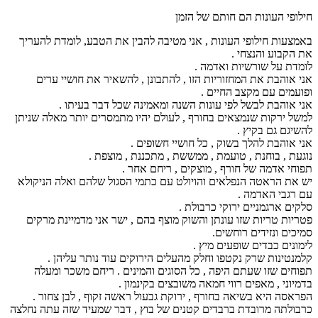
חילופי העונות הם חותם של הזמן
באמצעות חילופי העונות , אני מטיבה להבין את הטבע, לומדת להעריך
את הקבוע והנצחי .
לומדת על שורשיות ואדמה .
אני אוהבת את המחזוריות הזו , להתבונן , להשאיר את חושיי ערים
ופועמים עם מקצב החיים .
אני אוהבת לבשל לפי עונות השנה ומאמינה שכל דבר בעיתו .
למשל ירקות שנמצאים בחורף , לעולם יהיו מתמסרים יותר מאלה שניתן
להשיגם גם בקיץ .
אני אוהבת להלך בשוק , כל חושיי חשופים .
נוגעת , בוחנת , טועמת , ממששת , מתכננת , מוצפת .
תפוחי אדמה של חורף , מוצקים , ריחם אחר .
יש את הראטה הנפלאים והויולט עם כתמי הסגול שלהם ואלה הניקולא
עם רגבי האדמה .
סלקים ארגמניים ירוקי כרבולת .
פטריות טריות שזו עונתן והשוק מוצף בהם , ישר אני מדמיינת מרקים
סמיכים ונזידים רוחשים.
לימונים כבדים שופעים מיץ .
קלמנטינות שרק נקטפו וחלק מהעלים הירוקים עוד נותר עליהן .
תפוחים שזו שעתם היפה , כל הסוגים והמינים . ריחם משכר ומעלה
בדמיוני , מאפים רווי חמאה משובצים בקינמון .
הפראסה היא בשיאה בחורף , ירוקת גבעול ראשה זקוף , לבן צחור .
כרבולתה מרובדת ברבדים קטנים של בוץ , דבר שמעיד שזה עתה נחלצה