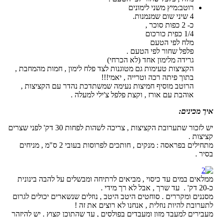
רוטב:מיץ משני לימונים
4 שיני שום שמנמנות.
כ- 2 כפות סוכר ,
1/4 כפית כורכום
מלח לפי הטעם
פלפל שחור לפי הטעם .
גרידה מלימון אחד (לא הכרחי)
הקציצות טעימות גם מטוגנות לצד פלח לימון , חמות מהמחבת ,
בתוך פיתה רכה וטרייה , יאמי!!!
הרוטב מוסיף חמיצות נעימה שמשתדכת נהדר עם הקציצות ,
אוהבת עם אורז , וקצת פלפל צ'ילי למעלה .
איך מכינים:
יש לזכור שתערובת הקציצות , צריכה לשהות לפחות 30 דק' לפני שצרים
קציצות .
מתחילים בפראסה : מנקים , חותכים לפרוסות בעובי 2 ס"מ , מניחים
בסיר .
ממלאים במים עד כיסוי , מביאים לרתיחה ומבשלים על להבה בינונית
כ-20 דק' . עד שרך , אבל לא רך מידי .
מסננים ומקררים . סוחטים היטב היטב , נוזלים שנשארים יכולים לגרום
לתערובת להיות נוזלית , אנחנו לא רוצים את זה !
מעבירים למעבד מזון ומעבדים בפולסים , עד שהתוכן קצוץ . יש להיזהר