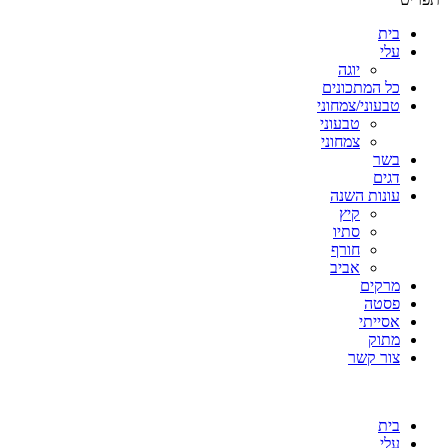
בית
עלי
יוגה
כל המתכונים
טבעוני/צמחוני
טבעוני
צמחוני
בשר
דגים
עונות השנה
קיץ
סתיו
חורף
אביב
מרקים
פסטה
אסייתי
מתוק
צור קשר
בית
עלי