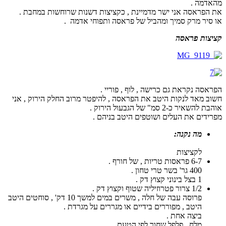
מהאדמה .
את הפראסה אני ישר מדמיינת , כקציצות דשנות שרוחשות במחבת .
או סיר מרק סמיך ומהביל של פראסה ותפוחי אדמה .
קציצות פראסה
הפראסה נקראת גם כרישה , לוף , פוריי .
חשוב מאד לנקות היטב את הפראסה , להיפטר מרוב החלק הירוק , אני
אוהבת להשאיר כ-2 סמ" של הגבעול הירוק .
מפרידים את העלים ושוטפים היטב בניהם .
מה נקנה:
לקציצות
6-7 פראסות טריות , של חורף .
400 גר' בשר טרי טחון .
1 בצל בינוני קצוץ דק .
1/2 צרור פטרוזיליה שטוף וקצוץ דק .
פרוסה עבה של חלה , משרים במים למשך 10 דק' , סוחטים היטב
היטב , מפוררים בידיים או מגררים על מגרדת .
ביצה אחת .
מלח , פלפל שחור לפי הטעם .