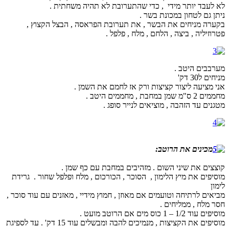
לא לעבד יותר מידי , כדי שהתערובת לא תהיה משחתית .
ניתן גם לטחון במכונת בשר .
בקערה מניחים את הבשר , את תערובת הפראסה , הבצל הקצוץ ,
פטרוזיליה , ביצה , הלחם , מלח , פלפל .
מערבבים היטב .
מניחים ל30 דק'
אני מציעה ליצור קציצות ורק אז לחמם את השמן .
מחממים 2 ס"מ שמן במחבת , מחממים היטב .
מטגנים עד הזהבה , מוציאים לנייר סופג .
מכינים את הרוטב:
קוצצים את שיני השום . מזהיבים במחבת עם כף שמן .
מוסיפים את מיץ הלימון , הסוכר , הכורכום , מלח ופלפל שחור . גרידת
לימון
מביאים לרתיחה וטועמים אם מאוזן , חמוץ מידיי , מאזנים עם עוד סוכר ,
חסר מלח , ממליחים .
מוסיפים עוד 1/2 – 1 כוס מים אם הרוטב מועט .
מוסיפים את הקציצות , מנמיכים להבה ומבשלים עוד 15 דק' . עד לספיגת