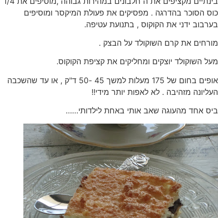
בינתיים מקציפים את ה חלבונים במהירות גבוהה ,מוסיפים את 1/4
כוס הסוכר בהדרגה . מפסיקים את פעולת המיקסר ומוסיפים
בערבוב ידני את הקוקוס , בתנועת עטיפה.
מורחים את קרם השוקולד על הבצק .
מעל השוקולד יוצקים ומחליקים את קציפת הקוקוס.
אופים בחום של 175 מעלות למשך 45 -50 ד"ק , או עד שהשכבה
העליונה מזהיבה . לא לאפות יותר מידי!!
ביס אחד מהעוגה שאב אותי באחת לילדותי……