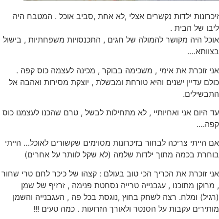
זיכרונות ילדות נקשרים אצלי ,לא אחת ,סביב אוכל . המטבח היה
ליבו של הבית .
אוכל היה מקושר להמולה של חגים , התכנסויות משפחתיות , בישול
בצוותא….
אני זוכרת את אימי , משכימה בבוקר , מכינה לעצמה כוס קפה .
כולם עדיין ישנים והיא טורחת ומבשלת , יוצקת מסירות ואהבה אל
התבשילים.
עד היום אני ואחיותיי , לא מתחילות לבשל , טרם שהכנו לעצמנו כוס
קפה….
אם הייתי צריכה לבחור בזיכרונות מסוימים שקשורים לאוכל… הייתי
בוחרת בכמה מתוך ילדות שלמה (לא שקל לוותר על אחרים)
אני זוכרת את הכריך הכי טוב בעולם : קצהו של כיכר לחם טרי שחור
, מרוקן מתוכנו , עגבנייה טרייה נסחטת פנימה , זרזיף של שמן
(רגיל) ומלח. רצה לשחק בחוץ ,נוגסת בכל פה , העגבנייה והשמן
מותירים עקבות על הסנטר ולאורך הזרועות . כמה טעים !!!