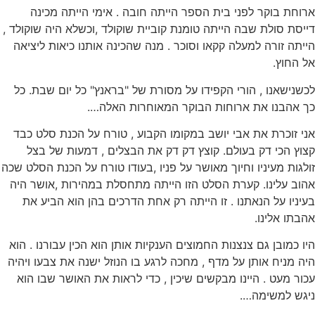
ארוחת בוקר לפני בית הספר הייתה חובה . אימי הייתה מכינה
דייסת סולת שבה הייתה טומנת קוביית שוקולד ,וכשלא היה שוקולד ,
הייתה זורה למעלה קקאו וסוכר . מנה שהכינה אותנו כיאות ליציאה
אל החוץ.
לכשנישאנו , הורי הקפידו על מסורת של "בראנץ" כל יום שבת. כל
כך אהבנו את ארוחות הבוקר המאוחרות האלה….
אני זוכרת את אבי יושב במקומו הקבוע , טורח על הכנת סלט כבד
קצוץ הכי דק בעולם. קוצץ דק דק את הבצלים , דמעות של בצל
זולגות מעיניו וחיוך מאושר על פניו ,בעודו טורח על הכנת הסלט שכה
אהוב עלינו. קערת הסלט הזו הייתה מתחסלת במהירות ,אושר היה
בעיניו על הנאתנו . זו הייתה רק אחת הדרכים בהן הוא הביע את
אהבתו אלינו.
היו כמובן גם צנצנות החמוצים הענקיות אותן הוא הכין עבורנו . הוא
היה מניח אותן על מדף , מחכה לרגע בו הנוזל ישנה את צבעו ויהיה
עכור מעט . היינו מבקשים שיכין , כדי לראות את האושר שבו הוא
ניגש למשימה….