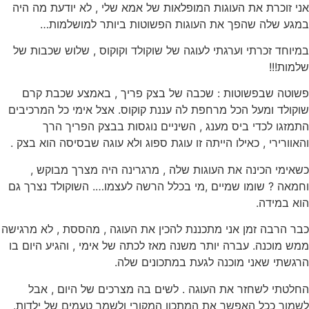
אני זוכרת את העוגות המופלאות של אמא שלי , לא יודעת מה היה
במגע שלה שהפך את העוגות הפשוטות ביותר למושלמות…
במיוחד זכרתי וערגתי לעוגה של שוקולד וקוקוס , שלוש שכבות של
שלמות!!!
פשוטה שבפשוטות : שכבה של בצק פריך , באמצע שכבת קרם
שוקולד ומעל הכל מרחפת לה עננת קוקוס. אצל אימי כל המרכיבים
התמזגו לכדי ביס מענג , השיניים נוגסות בבצק הפריך הרך
והאוורירי , כאילו הייתה זו עוגת ספוג ולא עוגה שבסיסה הוא בצק .
כשאימי הכינה את העוגות שלה , מרגרינה היה מצרך מבוקש ,
וחמאה ? שומו שמיים ,מי בכלל הרשה לעצמו…. השוקולד נצרך גם
הוא במידה.
כבר הרבה זמן אני מתכננת להכין את העוגה , מהססת , לא מרגישה
ממש מוכנה. עברה יותר משנה מאז לכתה של אימי , והגיע היום בו
הרגשתי שאני מוכנה לגעת במתכונים שלה.
החלטתי לשחזר את העוגה . לשים בה מצרכים של היום , אבל
לשמור ככל האפשר את המתכון המקורי ולשמר טעמים של ילדות.