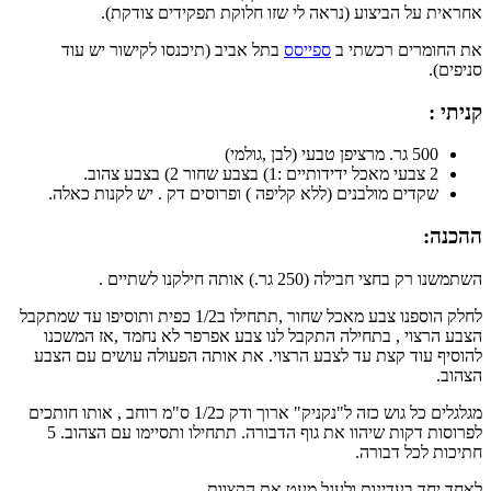
אחראית על הביצוע (נראה לי שזו חלוקת תפקידים צודקת).
את החומרים רכשתי ב
ספייסס
בתל אביב (תיכנסו לקישור יש עוד
סניפים).
קניתי :
500 גר. מרציפן טבעי (לבן ,גולמי)
2 צבעי מאכל ידידותיים :1) בצבע שחור 2) בצבע צהוב.
שקדים מולבנים (ללא קליפה ) ופרוסים דק . יש לקנות כאלה.
ההכנה:
השתמשנו רק בחצי חבילה (250 גר.) אותה חילקנו לשתיים .
לחלק הוספנו צבע מאכל שחור ,תתחילו ב1/2 כפית ותוסיפו עד שמתקבל
הצבע הרצוי , בתחילה התקבל לנו צבע אפרפר לא נחמד ,אז המשכנו
להוסיף עוד קצת עד לצבע הרצוי. את אותה הפעולה עושים עם הצבע
הצהוב.
מגלגלים כל גוש כזה ל"נקניק" ארוך ודק כ1/2 ס"מ רוחב , אותו חותכים
לפרוסות דקות שיהוו את גוף הדבורה. תתחילו ותסיימו עם הצהוב. 5
חתיכות לכל דבורה.
לאחד יחד בעדינות ולעגל מעט את הקצוות.