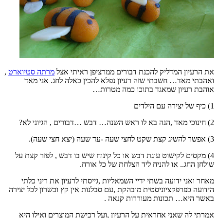
את הרעיון המדליק להכנת דבורים ממרציפן ראיתי אצל
מרתה סטיוארט
,
ואהבתי מאד… חשבתי שזה רעיון נפלא להכין כאלה לחג. אני מאד
אוהבת רעיון שמאגד בתוכו כמה מטרות…
1) כיף של יצירה עם הילדים
2) חינוכי מאד ,הנה בא לו ראש השנה… דבש …דבורים , הגיוני לא?
3) אפשר להשיג קצת שקט לחצי שעה -עד שעה (יצא חצי שעה).
4) מקסים לקישוט עוגת דבש או כל קינוח שיש בו דבש , לפזר קצת על
שולחן החג.. או להניח ליד הצלחת של כל אורח.
מאחר ואני ידועה בשתי ידיי השמאליות ,גייסתי לרעיון את ריני כלתי
הידועה כפרפקציוניסטית מובהקת ,עם סבלנות אין קץ וכשרון לכל יצירה
באשר היא… תכונות מעוררות קנאה .
אמרתי לה שאני אחראית על הרעיון ,ועל רכישת המוצרים ואילו היא