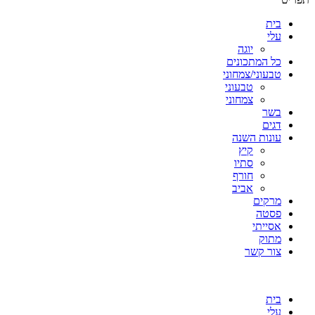
בית
עלי
יוגה
כל המתכונים
טבעוני/צמחוני
טבעוני
צמחוני
בשר
דגים
עונות השנה
קיץ
סתיו
חורף
אביב
מרקים
פסטה
אסייתי
מתוק
צור קשר
בית
עלי