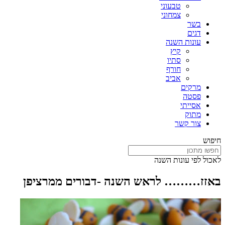
טבעוני
צמחוני
בשר
דגים
עונות השנה
קיץ
סתיו
חורף
אביב
מרקים
פסטה
אסייתי
מתוק
צור קשר
חיפוש
לאכול לפי עונות השנה
באזז……… לראש השנה -דבורים ממרציפן