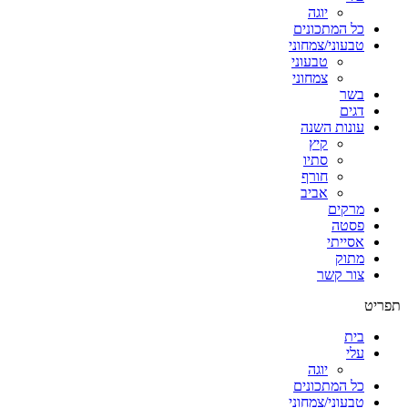
יוגה
כל המתכונים
טבעוני/צמחוני
טבעוני
צמחוני
בשר
דגים
עונות השנה
קיץ
סתיו
חורף
אביב
מרקים
פסטה
אסייתי
מתוק
צור קשר
תפריט
בית
עלי
יוגה
כל המתכונים
טבעוני/צמחוני